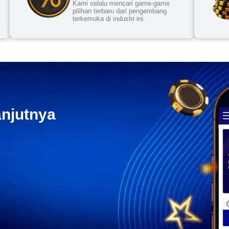
Kami selalu mencari game-game
pilihan terbaru dari pengembang
terkemuka di industri ini.
anjutnya