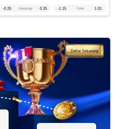
-0.25
0.25
-1.15
1.01
-0.25
Handicap
Odds
Daftar Sekarang