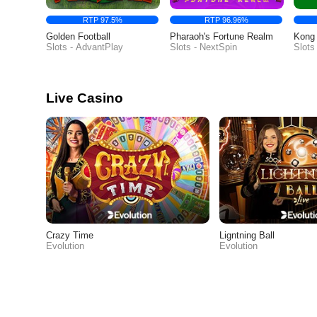
5%
RTP
96.96%
RTP
96.75%
Pharaoh's Fortune Realm
Kong The Striker
Mah
ay
Slots
-
NextSpin
Slots
-
Spadegaming
Slo
Live Casino
Ligntning Ball
Roulette
Evolution
Evolution