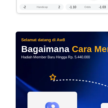
-2
2
-1.10
-1.03
Handicap
Odds
Selamat datang di Aw8
Bagaimana
Cara Me
Hadiah Member Baru Hingga Rp. 5.440.000