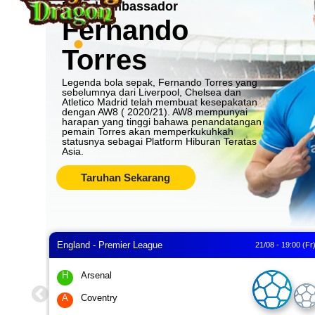
Brand Ambassador
Fernando
Torres
Legenda bola sepak, Fernando Torres yang
sebelumnya dari Liverpool, Chelsea dan
Atletico Madrid telah membuat kesepakatan
dengan AW8 ( 2020/21). AW8 mempunyai
harapan yang tinggi bahawa penandatangan
pemain Torres akan memperkukuhkah
statusnya sebagai Platform Hiburan Teratas di
Asia.
Taruhan Sekarang
England - Premier League
21/08 - 19:00 (Fr
H
Arsenal
A
Coventry