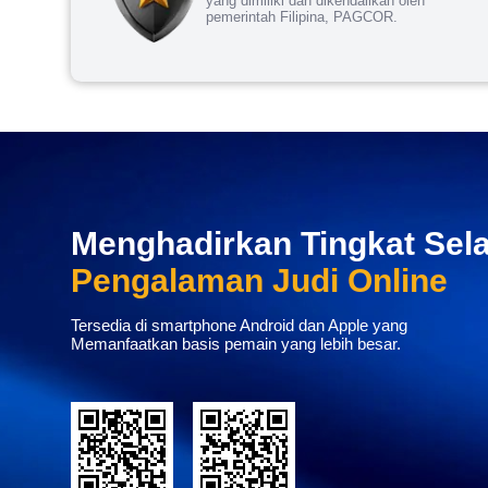
yang dimiliki dan dikendalikan oleh
pemerintah Filipina, PAGCOR.
Menghadirkan Tingkat Sel
Pengalaman Judi Online
Tersedia di smartphone Android dan Apple yang
Memanfaatkan basis pemain yang lebih besar.