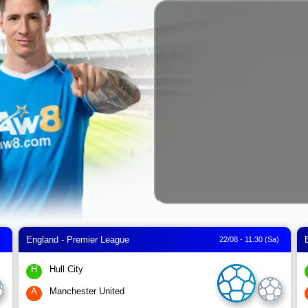
England - Premier League
)
22/08 - 11:30 (Sa)
H
Hull City
A
Manchester United