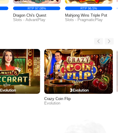
RTP
96.5%
RTP
-
Mahjong Wins Triple Pot
Bounty Hunt
Sugar 
Slots
-
PragmaticPlay
Slots
-
NextSpin
Slots
-
Funky Time
Monopoly
Evolution
Evolutio