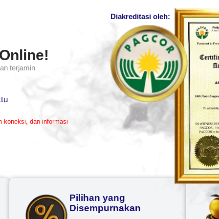
Diakreditasi oleh:
Online!
an terjamin
tu
an koneksi, dan informasi
Pilihan yang
Disempurnakan