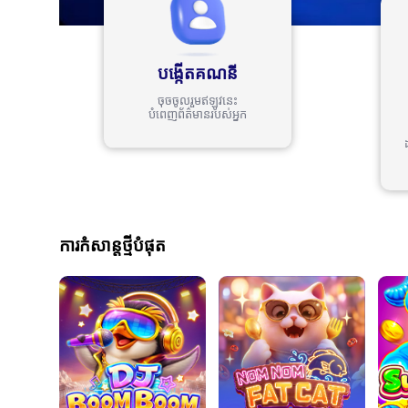
បង្កើតគណនី
ចុចចូលរួមឥឡូវនេះ
បំពេញព័ត៌មានរបស់អ្នក
ការកំសាន្តថ្មីបំផុត