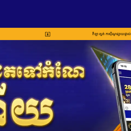
កីឡា
ស្លត់
កាស៊ីណូផ្សាយផ្ទាល់