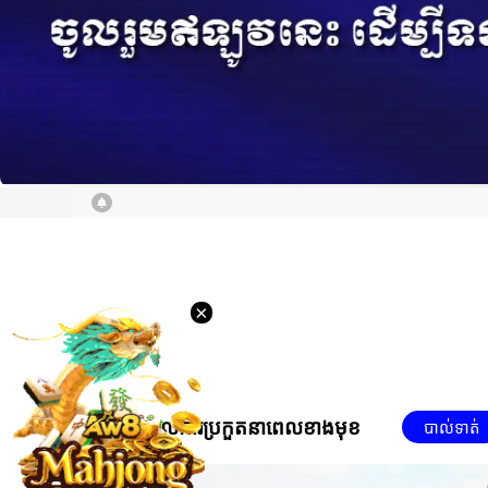
ការផ្តល់ជូនថ្មីបំផុត
×
ផ្សាយបន្តផ្ទាល់ការប្រកួតនាពេលខាងមុខ
បាល់ទាត់