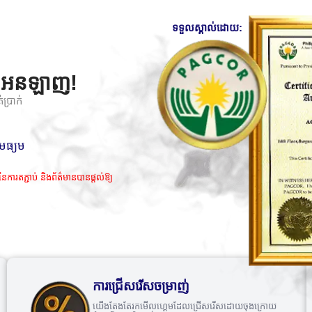
ទទួលស្គាល់ដោយ:
ីណូអនឡាញ!
ប្រាក់
មធ្យម
ារតភ្ជាប់ និងព័ត៌មានបានផ្តល់ឱ្យ
ការជ្រើសរើសចម្រាញ់
យើងតែងតែរកមើលហ្គេមដែលជ្រើសរើសដោយចុងក្រោយ