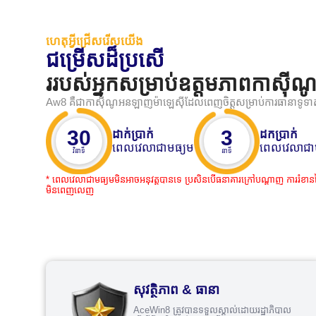
ហេតុអ្វីជ្រើសរើសយើង
ជម្រើសដ៏ប្រសើ
ររបស់អ្នកសម្រាប់ឧត្តមភាពកាស៊
Aw8 គឺជាកាស៊ីណូអនឡាញម៉ាឡេស៊ីដែលពេញចិត្តសម្រាប់ការធានាទូទាត់
30
3
ដាក់ប្រាក់
ដកប្រាក់
ពេលវេលាជាមធ្យម
ពេលវេលាជា
វិនាទី
នាទី
* ពេលវេលាជាមធ្យមមិនអាចអនុវត្តបានទេ ប្រសិនបើធនាគារក្រៅបណ្តាញ ការរំខាននៃក
មិនពេញលេញ
សុវត្ថិភាព & ធានា
AceWin8 ត្រូវបានទទួលស្គាល់ដោយរដ្ឋាភិបាល