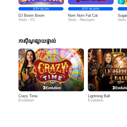
RTP
96.5%
RTP
96.84%
DJ Boom Boom
Nom Nom Fat Cat
Suga
Slots
-
FC
Slots
-
Nextspin
Slots
កាស៊ីណូផ្សាយផ្ទាល់
Crazy Time
Ligntning Ball
Evolution
Evolution