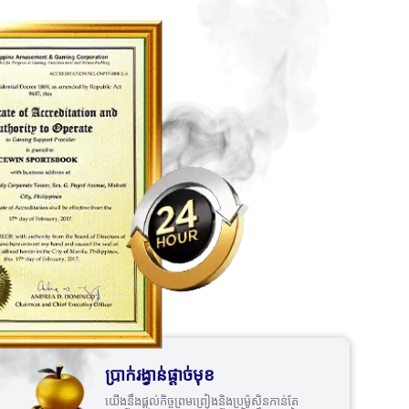
ប្រាក់រង្វាន់ផ្តាច់មុខ
យើង​នឹង​ផ្តល់​កិច្ច​ព្រម​ព្រៀង​និង​ប្រម៉ូសិនកាន់​តែ​