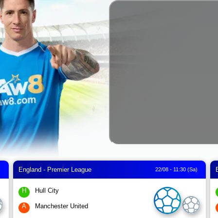
England - Premier League
)
22/08 - 11:30 (Sa)
H
Hull City
A
Manchester United