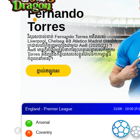
ទូតសុច្ឆន្ទៈ
Fernando
Torres
វីរបុរសបាល់ទាត់ Fernando Torres អតីតរបស់
Liverpool, Chelsea និង Atletico Madrid បានដាក់
ក្រដាសលើកិច្ចព្រមព្រៀងជាមួយ Aw8 (2020/21) ។
Aw8 មានក្តីសង្ឃឹមខ្ពស់ថាការចុះហត្ថលេខារបស់កីឡាករ
Torres នឹងពង្រឹងកិត្តិយសរបស់ខ្លួនជាវេទិកាកម្សាន្តដ៏
កំពូលនៅអាស៊ី។
ភ្នាល់ឥឡូវនេះ
England - Premier League
21/08 - 19:00 (Fr
H
Arsenal
A
Coventry