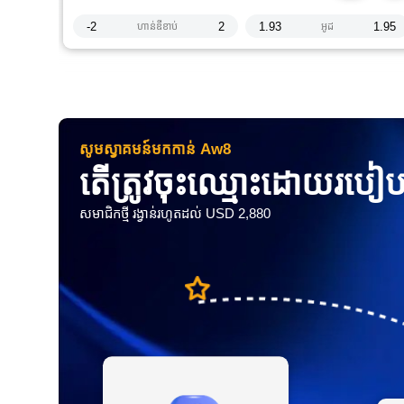
-2
2
1.93
1.95
ហាន់ឌីខាប់
អូដ
សូមស្វាគមន៍មកកាន់ Aw8
តើត្រូវចុះឈ្មោះដោយរប
សមាជិកថ្មី រង្វាន់រហូតដល់ USD 2,880