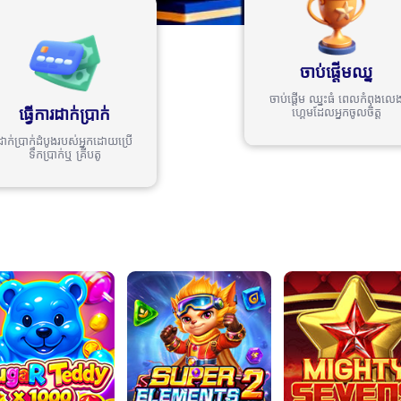
ចាប់ផ្តើមឈ្ន
ចាប់ផ្តើម ឈ្នះធំ ពេលកំពុងលេ
ធ្វើការដាក់ប្រាក់
ហ្គេមដែលអ្នកចូលចិត្ត
ដាក់ប្រាក់ដំបូងរបស់អ្នកដោយប្រើ
ទឹកប្រាក់ឬ គ្រីបតូ