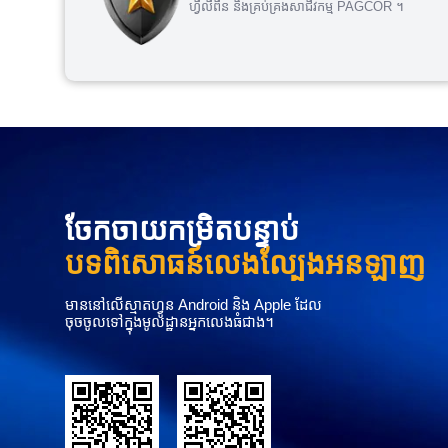
ហ្វីលីពីន និងគ្រប់គ្រងសាជីវកម្ម PAGCOR ។
ចែកចាយកម្រិតបន្ទាប់
បទពិសោធន៍លេងល្បែងអនឡាញ
មាននៅលើស្មាតហ្វូន Android និង Apple ដែល
ចុចចូលទៅក្នុងមូលដ្ឋានអ្នកលេងធំជាង។