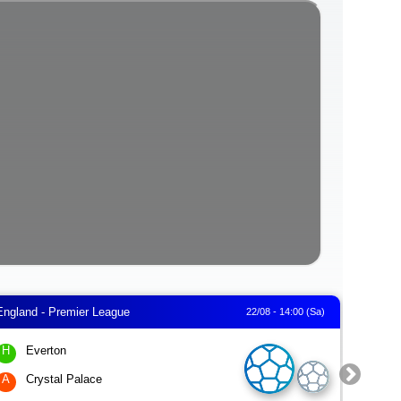
England - Premier League
England
22/08 - 14:00 (Sa)
H
Everton
H
No
A
Crystal Palace
A
Le