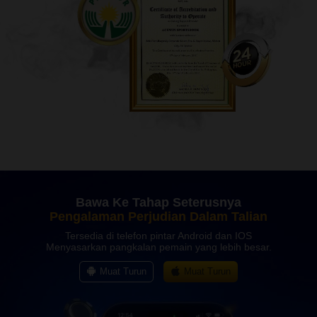
Bawa Ke Tahap Seterusnya
Pengalaman Perjudian Dalam Talian
Tersedia di telefon pintar Android dan IOS
Menyasarkan pangkalan pemain yang lebih besar.
Muat Turun
Muat Turun