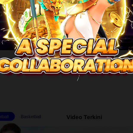
tball
Basketball
Video Terkini