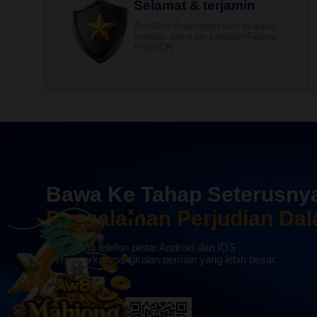
Selamat & terjamin
AceWin8 diakreditasi oleh syarikat
kawalan dan milik kerajaan Filipina
PAGCOR.
Bawa Ke Tahap Seterusny
×
Pengalaman Perjudian Dal
Tersedia di telefon pintar Android dan IOS
Menyasarkan pangkalan pemain yang lebih besar.