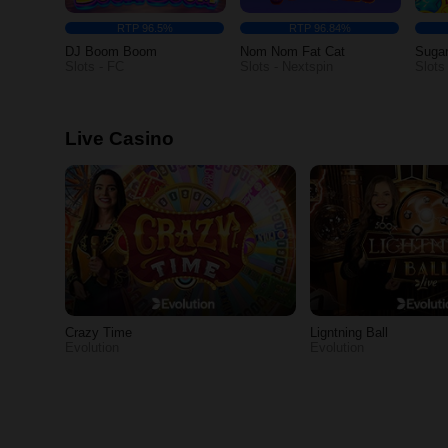
RTP
96.5%
RTP
96.84%
DJ Boom Boom
Nom Nom Fat Cat
Sugar T
Slots
-
FC
Slots
-
Nextspin
Slots
-
Live Casino
Crazy Time
Ligntning Ball
Evolution
Evolution