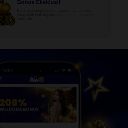
Bonus Eksklusif
Kami akan memberikan tawaran dan promosi
yang lebih baik kepada pemain kami berbanding
yang lain.