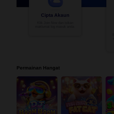
Cipta Akaun
Klik Join Now dan isikan
maklumat log masuk anda.
Permainan Hangat