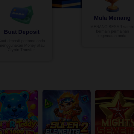
Mula Menang
MENANG BESAR sambi
Buat Deposit
bermain permainan
kegemaran anda.
Buat deposit pertama anda
menggunakan Money atau
Crypto Transfer.