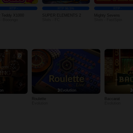
RTP
-
RTP
96.5%
RTP
-
eddy X1000
SUPER ELEMENTS 2
Mighty Sevens
Booongo
Slots
-
FC
Slots
-
FastSpin
Roulette
Baccarat
Evolution
Evolution