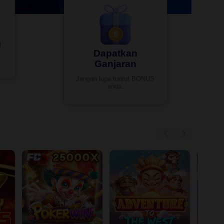
l
Dapatkan
Ganjaran
Jangan lupa tuntut BONUS
anda.