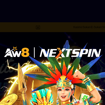
Kasino
Sukan
E-Sukan
Sl