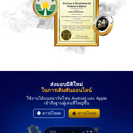
ส่งมอบมิติใหม่
ในการเดินพันออนไลน์
ใช้งานได้บนสมาร์ทโฟน Android และ Apple
เข้าถึงฐานผู้เล่นที่ใหญ่ขึ้น
ดาวน์โหลด
ดาวน์โหลด