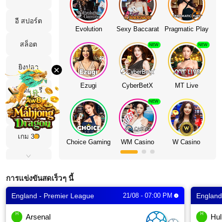
อี สปอร์ต
ภาษา
Evolution
Sexy Baccarat
Pragmatic Play
สล็อต
NEW
NEW
เด
สก์ท็อป
ยิงปลา
×
ดาวน์โหลด
Ezugi
CyberBetX
MT Live
ล็อตเตอรี่
NEW
VIP
โป๊กเกอร์
พันธมิตร
เกม 3D
Choice Gaming
WM Casino
W Casino
ไก่ชน
การแข่งขันสดเร็วๆ นี้
เกมด่วน
England - Premier League
21/08 - 07:00 PM
England
TV
H
H
Arsenal
Hul