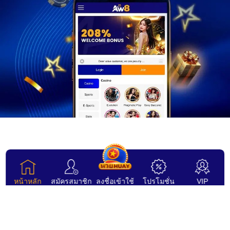
ใบอนุญาตโดย
ใบรับรอง
หน้าหลัก
สมัครสมาชิก
ลงชื่อเข้าใช้
โปรโมชั่น
VIP
ติดตามเรา
วิธีการชำระเงิน