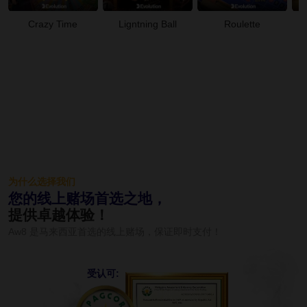
Crazy Time
Ligntning Ball
Roulette
为什么选择我们
您的线上赌场首选之地，
提供卓越体验！
Aw8 是马来西亚首选的线上赌场，保证即时支付！
受认可: