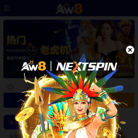
主
页
面
优
惠
活
动
品
牌
大
使
登录
注册
联
系
真人娱乐
我
真人娱乐
们
HOT
HOT
体育博彩