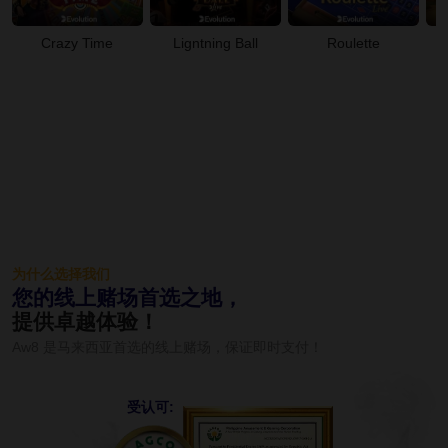
Crazy Time
Ligntning Ball
Roulette
为什么选择我们
您的线上赌场首选之地，
提供卓越体验！
Aw8 是马来西亚首选的线上赌场，保证即时支付！
受认可: