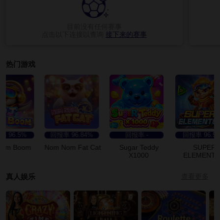
目前没有任何赛事
点击以下连接以查询
接下来的赛事
热门游戏
96.5%
回报率
96.84%
回报率
-
回报率
96.5%
om Boom
Nom Nom Fat Cat
Sugar Teddy
SUPER
X1000
ELEMENTS 2
真人娱乐
查看更多